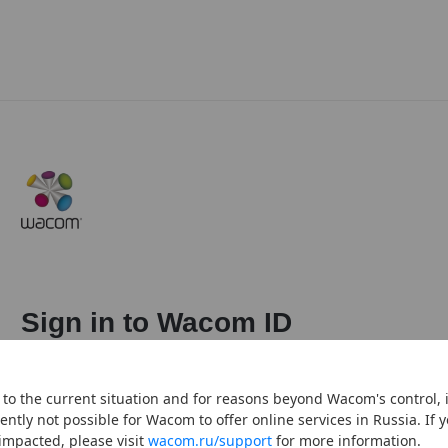
Sign in to Wacom ID
Your account to all things Wacom.
Email
to the current situation and for reasons beyond Wacom's control, i
ently not possible for Wacom to offer online services in Russia. If 
impacted, please visit
wacom.ru/support
for more information.