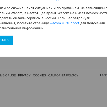
вязи со сложившейся ситуацией и по причинам, не зависящим 
Password
пании Wacom, в настоящее время Wacom не имеет возможност
длагать онлайн-сервисы в России. Если Вас затронули
аничения, посетите страницу
wacom.ru/support
для получения
Forgot password
олнительной информации.
LOGIN
ISMISS
Don’t have an account?
Sign up
LAN
MS OF USE
PRIVACY
COOKIES
CALIFORNIA PRIVACY